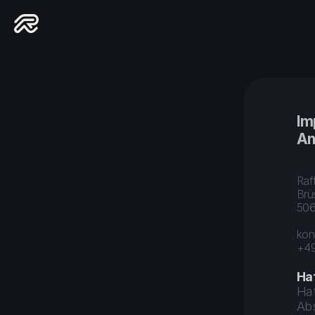
Im
An
Raf
Brüs
506
kon
+49
Ha
Haf
Abs