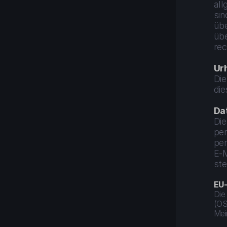
all
sin
übe
übe
rec
Ur
Die
die
Da
Die
per
per
E-M
ste
EU-
Die 
(OS
Mei