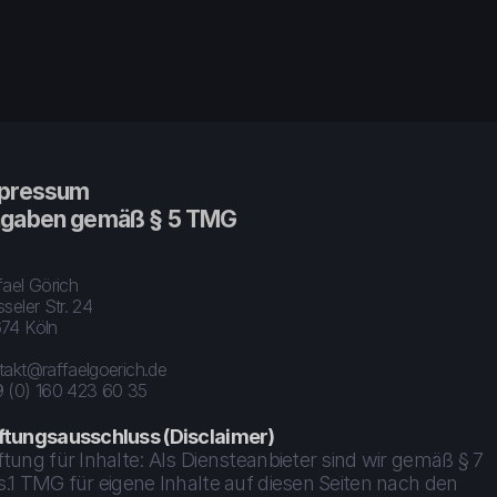
pressum 
gaben gemäß § 5 TMG
fael Görich
seler Str. 24
74 Köln
takt@raffaelgoerich.de
 (0) 160 423 60 35
ftungsausschluss (Disclaimer)
tung für Inhalte: Als Diensteanbieter sind wir gemäß § 7 
.1 TMG für eigene Inhalte auf diesen Seiten nach den 